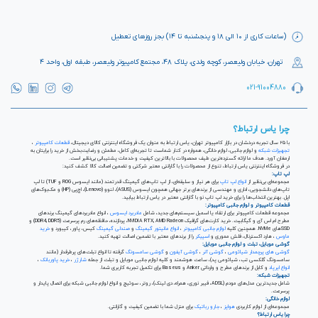
(ساعات کاری از ۱۰ الی ۱۸ و پنجشنبه تا ۱۴) بجز روزهای تعطیل
تهران، خیابان ولیعصر، کوچه ولدی، پلاک ۴۸، مجتمع کامپیوتر ولیعصر، طبقه اول، واحد ۴
021-91004880
چرا یاس ارتباط؟
با ۲۵ سال تجربه درخشان در بازار کامپیوتر تهران، یاس ارتباط به عنوان یک فروشگاه اینترنتی کالای دیجیتال،
قطعات کامپیوتر
،
تجهیزات شبکه
و لوازم جانبی، لوازم خانگی، همواره در کنار شماست تا تجربه‌ای کامل، مطمئن و رضایت‌بخش از خرید را برایتان به
ارمغان آورد. هدف ما ارائه گسترده‌ترین طیف محصولات با بالاترین کیفیت و خدمات پشتیبانی بی‌نظیر است.
در فروشگاه اینترنتی یاس ارتباط، تنوع از محصولات را با گارانتی معتبر شرکتی و تضمین اصالت کالا کشف کنید:
لپ تاپ:
مجموعه‌ای بی‌نظیر از
انواع لپ تاپ
برای هر نیاز و سلیقه‌ای، از لپ تاپ‌های گیمینگ قدرتمند (مانند ایسوس ROG و TUF) تا لپ
تاپ‌های دانشجویی، اداری و مهندسی از برندهای برتر جهانی همچون ایسوس (ASUS)، لنوو (Lenovo)، اچ‌پی (HP) و مک‌بوک‌های
اپل. بهترین انتخاب‌ها را برای خرید لپ تاپ نو با گارانتی معتبر در یاس ارتباط بیابید.
قطعات کامپیوتر و لوازم جانبی کامپیوتر:
مجموعه قطعات کامپیوتر برای ارتقاء یا اسمبل سیستم‌های جدید، شامل
مادربرد ایسوس
، انواع مادربردهای گیمینگ برندهای
مطرح ام اس آی و گیگابیت. خرید کارت‌های گرافیک NVIDIA RTX, AMD Radeon، پردازنده‌، حافظه‌های رم پرسرعت (DDR4, DDR5) و
SSDهای NVMe. همچنین کلیه
لوازم جانبی کامپیوتر
،
انواع مانیتور گیمینگ
و
صندلی گیمینگ
کیس، پاور، کیبورد و
خرید
ماوس
، هارد اکسترنال، فلش مموری و
اسپیکر
را از برندهای معتبر با تضمین اصالت تهیه کنید.
گوشی موبایل، تبلت و لوازم جانبی موبایل:
گوشی های پرچمدار شیائومی
،
گوشی آنر
،
گوشی آیفون
و
گوشی سامسونگ
گرفته تا انواع تبلت‌های پرطرفدار (مانند
سامسونگ گلکسی تب، شیائومی پد)، ساعت هوشمند و کلیه لوازم جانبی موبایل و تبلت از جمله
شارژر
،
خرید پاوربانک
،
انواع ایرپاد
و کابل از برندهای مطرح و وارداتی Anker و Baseus برای تکمیل تجربه کاربری شما.
تجهیزات شبکه:
شامل جدیدترین مدل‌های مودم (ADSL، فیبر نوری، همراه، دی لینک)، روتر، سوئیچ و انواع لوازم جانبی شبکه برای اتصال پایدار و
پرسرعت.
لوازم خانگی:
مجموعه‌ای از لوازم کاربردی
هواپز
،
جارو رباتیک
برای منزل شما با تضمین کیفیت و گارانتی.
چرا یاس ارتباط؟