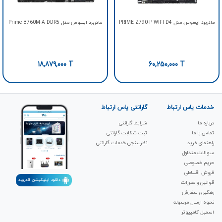
مادربرد ایسوس مدل PRIME Z790-P WIFI D4
مادربرد ایسوس مدل Prime B760M-A DDR5
18,879,000
T
60,250,000
T
خدمات یاس ارتباط
گارانتی یاس ارتباط
درباره ما
شرایط گارانتی
تماس با ما
ثبت شکابت‌ گارانتی
راهنمای خرید
نظرسنجی خدمات گارانتی
سوالات متداول
حریم خصوصی
فروش اقساطی
دانلود اپلیکیشن اندروید
قوانین و مقررات
رهگیری سفارش
نحوه ارسال مرسوله
اسمبل کامپیوتر