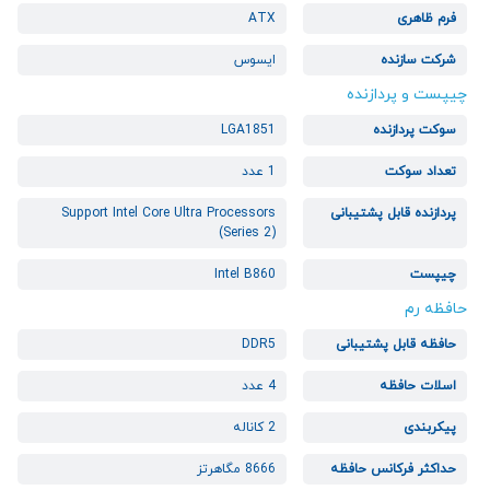
فرم ظاهری
ATX
شرکت سازنده
ایسوس
چیپست و پردازنده
سوکت پردازنده
LGA1851
تعداد سوکت
1 عدد
پردازنده قابل پشتیبانی
Support Intel Core Ultra Processors
(Series 2)
چیپست
Intel B860
حافظه رم
حافظه قابل پشتیبانی
DDR5
اسلات حافظه
4 عدد
پیکربندی
2 کاناله
حداکثر فرکانس حافظه
8666 مگاهرتز