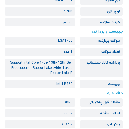
فرم ظاهری
Micro ATX
نورپردازی
ARGB
شرکت سازنده
ایسوس
چیپست و پردازنده
سوکت پردازنده
LGA1700
تعداد سوکت
1 عدد
پردازنده قابل پشتیبانی
Support Intel Core 14th- 13th- 12th Gen
Processors
,
Raptor Lake ،Alder Lake ،
Raptor Lake-R
چیپست
Intel B760
حافظه رم
حافظه قابل پشتیبانی
DDR5
اسلات حافظه
2 عدد
پیکربندی
2 کاناله