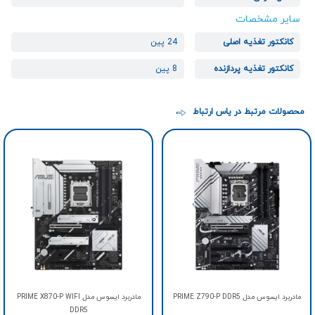
سایر مشخصات
کانکتور تغذیه اصلی
24 پین
کانکتور تغذیه پردازنده
8 پین
محصولات مرتبط در یاس ارتباط
مادربرد ایسوس مدل PRIME Z790-P DDR5
مادربرد ایسوس مدل PRIME X870-P WIFI
DDR5