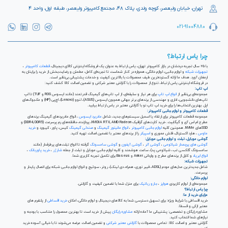
تهران، خیابان ولیعصر، کوچه ولدی، پلاک ۴۸، مجتمع کامپیوتر ولیعصر، طبقه اول، واحد ۴
021-91004880
چرا یاس ارتباط؟
با ۲۵ سال تجربه درخشان در بازار کامپیوتر تهران، یاس ارتباط به عنوان یک فروشگاه اینترنتی کالای دیجیتال،
قطعات کامپیوتر
،
تجهیزات شبکه
و لوازم جانبی، لوازم خانگی، همواره در کنار شماست تا تجربه‌ای کامل، مطمئن و رضایت‌بخش از خرید را برایتان به
ارمغان آورد. هدف ما ارائه گسترده‌ترین طیف محصولات با بالاترین کیفیت و خدمات پشتیبانی بی‌نظیر است.
در فروشگاه اینترنتی یاس ارتباط، تنوع از محصولات را با گارانتی معتبر شرکتی و تضمین اصالت کالا کشف کنید:
لپ تاپ:
مجموعه‌ای بی‌نظیر از
انواع لپ تاپ
برای هر نیاز و سلیقه‌ای، از لپ تاپ‌های گیمینگ قدرتمند (مانند ایسوس ROG و TUF) تا لپ
تاپ‌های دانشجویی، اداری و مهندسی از برندهای برتر جهانی همچون ایسوس (ASUS)، لنوو (Lenovo)، اچ‌پی (HP) و مک‌بوک‌های
اپل. بهترین انتخاب‌ها را برای خرید لپ تاپ نو با گارانتی معتبر در یاس ارتباط بیابید.
قطعات کامپیوتر و لوازم جانبی کامپیوتر:
مجموعه قطعات کامپیوتر برای ارتقاء یا اسمبل سیستم‌های جدید، شامل
مادربرد ایسوس
، انواع مادربردهای گیمینگ برندهای
مطرح ام اس آی و گیگابیت. خرید کارت‌های گرافیک NVIDIA RTX, AMD Radeon، پردازنده‌، حافظه‌های رم پرسرعت (DDR4, DDR5) و
SSDهای NVMe. همچنین کلیه
لوازم جانبی کامپیوتر
،
انواع مانیتور گیمینگ
و
صندلی گیمینگ
کیس، پاور، کیبورد و
خرید
ماوس
، هارد اکسترنال، فلش مموری و
اسپیکر
را از برندهای معتبر با تضمین اصالت تهیه کنید.
گوشی موبایل، تبلت و لوازم جانبی موبایل:
گوشی های پرچمدار شیائومی
،
گوشی آنر
،
گوشی آیفون
و
گوشی سامسونگ
گرفته تا انواع تبلت‌های پرطرفدار (مانند
سامسونگ گلکسی تب، شیائومی پد)، ساعت هوشمند و کلیه لوازم جانبی موبایل و تبلت از جمله
شارژر
،
خرید پاوربانک
،
انواع ایرپاد
و کابل از برندهای مطرح و وارداتی Anker و Baseus برای تکمیل تجربه کاربری شما.
تجهیزات شبکه:
شامل جدیدترین مدل‌های مودم (ADSL، فیبر نوری، همراه، دی لینک)، روتر، سوئیچ و انواع لوازم جانبی شبکه برای اتصال پایدار و
پرسرعت.
لوازم خانگی:
مجموعه‌ای از لوازم کاربردی
هواپز
،
جارو رباتیک
برای منزل شما با تضمین کیفیت و گارانتی.
چرا یاس ارتباط؟
مزایای خرید از ما:
خرید اقساطی با شرایط ویژه: برای تسهیل دسترسی شما به کالاهای دیجیتال و لوازم خانگی، امکان
خرید اقساطی
از پلتفرم های
معتبر ازکی و قسطا.
مشاوره رایگان و تخصصی: پشتیبانی ما آماده ارائه
مشاوره رایگان
پیش از خرید است تا بهترین محصول را متناسب با بودجه و
نیازهای شما انتخاب کنید.
گارانتی معتبر و اصالت کالا: تمامی محصولات با
گارانتی معتبر شرکتی
و تضمین اصالت عرضه می‌شوند تا با خیالی آسوده خرید