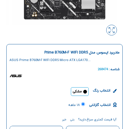
مادربرد ایسوس مدل Prime B760M-F WIFI DDR5
ASUS Prime B760M-F WIFI DDR5 Micro ATX LGA1700
Motherboard
شناسه :
268474
انتخاب رنگ
مشکی
انتخاب گارانتی
۱۸ ماهه
آیا قیمت کمتری سراغ دارید؟
بلی
خیر