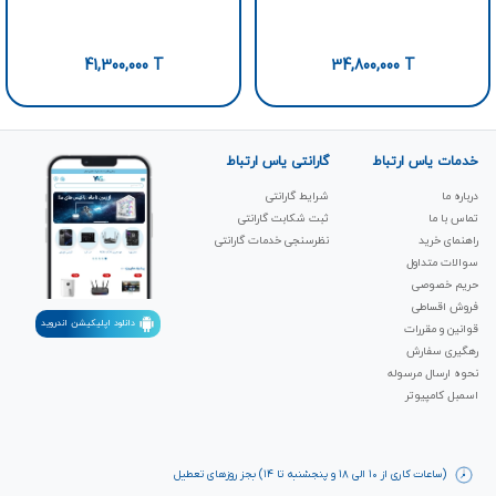
41,300,000
T
34,800,000
T
خدمات یاس ارتباط
گارانتی یاس ارتباط
درباره ما
شرایط گارانتی
تماس با ما
ثبت شکابت‌ گارانتی
راهنمای خرید
نظرسنجی خدمات گارانتی
سوالات متداول
حریم خصوصی
فروش اقساطی
دانلود اپلیکیشن اندروید
قوانین و مقررات
رهگیری سفارش
نحوه ارسال مرسوله
اسمبل کامپیوتر
(ساعات کاری از ۱۰ الی ۱۸ و پنجشنبه تا ۱۴) بجز روزهای تعطیل