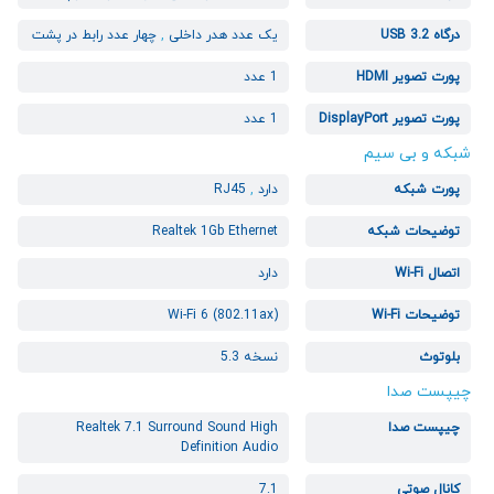
درگاه USB 3.2
یک عدد هدر داخلی
,
چهار عدد رابط در پشت
پورت تصویر HDMI
1 عدد
پورت تصویر DisplayPort
1 عدد
شبکه و بی سیم
پورت شبکه
دارد
,
RJ45
توضیحات شبکه
Realtek 1Gb Ethernet
اتصال Wi-Fi
دارد
توضیحات Wi-Fi
Wi-Fi 6 (802.11ax)
بلوتوث
نسخه 5.3
چیپست صدا
چیپست صدا
Realtek 7.1 Surround Sound High
Definition Audio
کانال صوتی
7.1