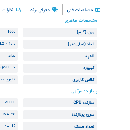
مشخصات فنی
معرفی برند
نظرات
مشخصات ظاهری
1600
وزن (گرم)
15.5 × 221.2 × 312.6
ابعاد (میلی‌متر)
ندارد
نامپد
QWERTY
کیبورد
کاربری عم
کلاس کاربری
پردازنده مرکزی
APPLE
سازنده CPU
M4 Pro
سری پردازنده
12 عدد
تعداد هسته