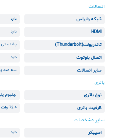
اتصالات
دارد
شبکه وایرلس
دارد
HDMI
پشتیبانی 
تاندربولت(Thunderbolt)
دارد
اتصال بلوتوث
سه عدد پورت e C
سایر اتصالات
باتری
لیتیوم پل
نوع باتری
72.4 وات ساعت
ظرفیت باتری
سایر مشخصات
دارد
اسپیکر