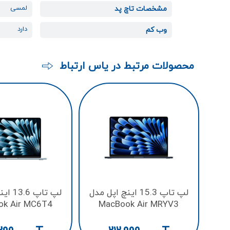
لمسی
مشخصات تاچ پد
دارد
وب کم
محصولات مرتبط در یاس ارتباط
لپ تاپ 15.3 اینچ اپل مدل
لپ تاپ 
ok Air MC6T4
MacBook Air MRYV3
4/256GB
M3/512GB
16GB/8CORE
SSD/8GB/10CORE