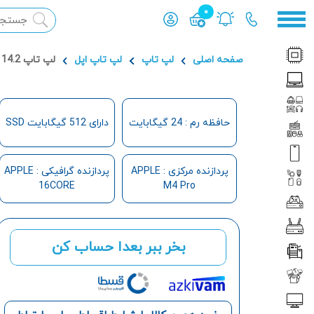
0
محصول افزوده شده به سبد
صفحه اصلی
لپ ‌تاپ
لپ تاپ اپل
لپ تاپ 14.2 اینچ اپل مدل MacBook Pro MX2H3 M4 Pro/512GB SSD/24GB/16CORE
حافظه رم : 24 گیگابایت
دارای 512 گیگابایت SSD
پردازنده مرکزی : APPLE
پردازنده گرافیکی : APPLE
16CORE
M4 Pro
بخر ببر بعدا حساب کن