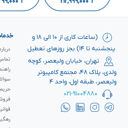
299,000
T
212,999,000
T
خدمات
(ساعات کاری از ۱۰ الی ۱۸ و
پنجشنبه تا ۱۴) بجز روزهای تعطیل
درباره
تماس 
تهران، خیابان ولیعصر، کوچه
راهنم
ولدی، پلاک ۴۸، مجتمع کامپیوتر
سوالا
ولیعصر، طبقه اول، واحد ۴
حریم
021-91004880
فروش
قوانی
رهگی