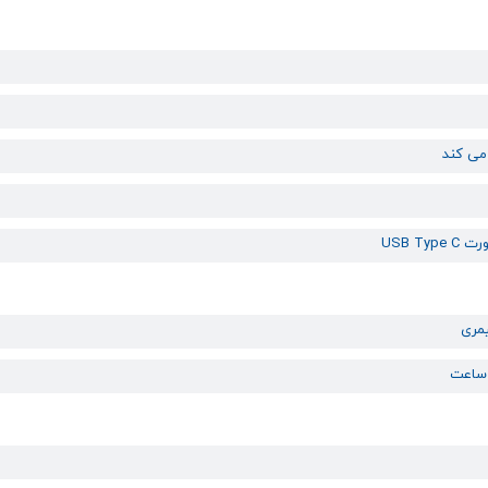
می کند
USB Typ
یمری