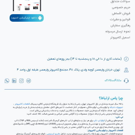
سوالات متداول
حریم خصوصی
فروش اقساطی
دانلود اپلیکیشن اندروید
قوانین و مقررات
رهگیری سفارش
نحوه ارسال مرسوله
اسمبل کامپیوتر
(ساعات کاری از ۱۰ الی ۱۸ و پنجشنبه تا ۱۴) بجز روزهای تعطیل
تهران، خیابان ولیعصر، کوچه ولدی، پلاک ۴۸، مجتمع کامپیوتر ولیعصر، طبقه اول، واحد ۴
021-91004880
چرا یاس ارتباط؟
با ۲۵ سال تجربه درخشان در بازار کامپیوتر تهران، یاس ارتباط به عنوان یک فروشگاه اینترنتی کالای دیجیتال،
قطعات کامپیوتر
،
تجهیزات شبکه
و لوازم جانبی، لوازم خانگی، همواره در کنار شماست تا تجربه‌ای کامل، مطمئن و رضایت‌بخش از خرید را برایتان به
ارمغان آورد. هدف ما ارائه گسترده‌ترین طیف محصولات با بالاترین کیفیت و خدمات پشتیبانی بی‌نظیر است.
در فروشگاه اینترنتی یاس ارتباط، تنوع از محصولات را با گارانتی معتبر شرکتی و تضمین اصالت کالا کشف کنید:
لپ تاپ:
مجموعه‌ای بی‌نظیر از
انواع لپ تاپ
برای هر نیاز و سلیقه‌ای، از لپ تاپ‌های گیمینگ قدرتمند (مانند ایسوس ROG و TUF) تا لپ
تاپ‌های دانشجویی، اداری و مهندسی از برندهای برتر جهانی همچون ایسوس (ASUS)، لنوو (Lenovo)، اچ‌پی (HP) و مک‌بوک‌های
اپل. بهترین انتخاب‌ها را برای خرید لپ تاپ نو با گارانتی معتبر در یاس ارتباط بیابید.
قطعات کامپیوتر و لوازم جانبی کامپیوتر:
مجموعه قطعات کامپیوتر برای ارتقاء یا اسمبل سیستم‌های جدید، شامل
مادربرد ایسوس
، انواع مادربردهای گیمینگ برندهای