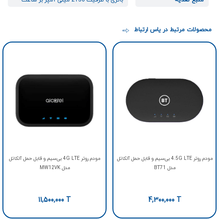
منبع تغذیه
باتری-با-ظرفیت-2150-میلی-آمپر-بر-ساعت
محصولات مرتبط در یاس ارتباط
مودم روتر 4.5G LTE بی‌سیم و قابل حمل آلکاتل
مودم روتر 4G LTE بی‌سیم و قابل حمل آلکاتل
مدل BT71
مدل MW12VK
11,500,000
T
4,300,000
T