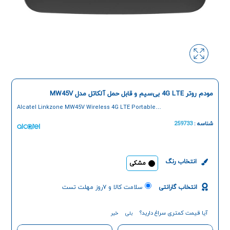
مودم روتر 4G LTE بی‌سیم و قابل حمل آلکاتل مدل MW45V
Alcatel Linkzone MW45V Wireless 4G LTE Portable
Modem Router
شناسه :
259733
انتخاب رنگ
مشکی
انتخاب گارانتی
سلامت کالا و ۷روز مهلت تست
آیا قیمت کمتری سراغ دارید؟
بلی
خیر