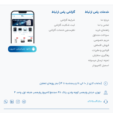
خدمات یاس ارتباط
گارانتی یاس ارتباط
درباره ما
شرایط گارانتی
تماس با ما
ثبت شکابت‌ گارانتی
راهنمای خرید
نظرسنجی خدمات گارانتی
سوالات متداول
حریم خصوصی
فروش اقساطی
دانلود اپلیکیشن اندروید
قوانین و مقررات
رهگیری سفارش
نحوه ارسال مرسوله
اسمبل کامپیوتر
(ساعات کاری از ۱۰ الی ۱۸ و پنجشنبه تا ۱۴) بجز روزهای تعطیل
تهران، خیابان ولیعصر، کوچه ولدی، پلاک ۴۸، مجتمع کامپیوتر ولیعصر، طبقه اول، واحد ۴
021-91004880