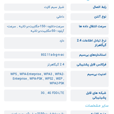
رابط‌ اتصال
شیار سیم کارت
نوع آنتن
داخلی
سرعت انتقال داده ها
سرعت-دانلود-:-150-مگابیت-بر-ثانیه
,
سرعت-
آپلود-:-50-مگابیت-بر-ثانیه
نرخ تبادل اطلاعات 2.4
دارد
گیگاهرتز
استانداردهای بی‌سیم
802.11a-b-g-n-ac
فرکانس قابل پشتیبانی
2.4 گیگاهرتز
امنیت بی‌سیم
WPS , WPA-Enterprise , WPA3 , WPA2-
Enterprise , WPA-PSK , WPS2 , WEP ,
WPA2-PSK
شبکه های قابل
4G FDD-LTE
,
3G
پشیتیبانی
سایر مشخصات