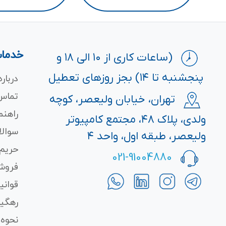
خدمات
(ساعات کاری از ۱۰ الی ۱۸ و
پنجشنبه تا ۱۴) بجز روزهای تعطیل
درباره
تماس 
تهران، خیابان ولیعصر، کوچه
راهنم
ولدی، پلاک ۴۸، مجتمع کامپیوتر
سوالا
ولیعصر، طبقه اول، واحد ۴
حریم
021-91004880
فروش
قوانی
رهگی
نحوه 