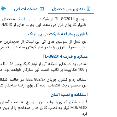
نقد و بررسی محصول
مشخصات فنی
سوییچ TL-SG2014 از شرکت
تی پی لینک
اختیار کاربران قرار می دهد. این پورت های از MDI/MDIX به صورت خودکار پشتیبانی کرده و احتیاجی به تهیه طیف خاصی از کابل های شبکه را ندارد.
فناوری پیشرفته شرکت تی پی لینک
این نسل از سوییچ های تی پی لینک از جدیدترین فن
میزان مصرف انرژی را با در نظر گرفتن ساختار ارتباطی در شبکه تنظیم نماید. با گواهی RoHS تطبیق
عملکرد و قدرت TL-SG2014
و 100 مگابیت بر ثانیه است نیز سازگار خواهد بود. معماری سوییچینگ آن غیر مسدودکننده است و بدین صورت داده ها با سرعت بالا و حداکثر توان ارسال و فیلتر خواهند شد.
استاندارد و کنترل جریان IEEE 802.3x در حالت انتقال اطلاعات Full Duplex و حالت برگشتی Half Duplec می تواند میزان ترافیک را کاهش داده و امنیت
این محصول یک انتخاب ایده آل برای ارتقا ساختار ش
استفاده و نصب آسان
MDI/MDIX نیاز به نصب کابل های متقاطع را از
کرد.