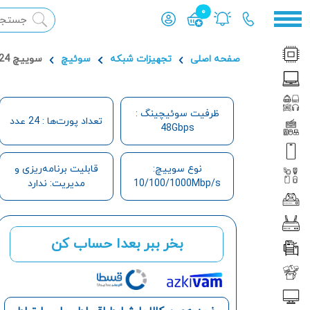
0
محصول افزوده شده به سبد
صفحه اصلی
تجهیزات شبکه
سوئیچ
سوييچ 24 پورت گيگابيت و رکمونت تی پی لینک مدل TL-SG1024
ظرفیت سوئیچینگ :
تعداد پورت‌ها : 24 عدد
48Gbps
نوع سوییچ:
قابلیت برنامه‌ریزی و
10/100/1000Mbp/s
مدیریت: ندارد
بخر ببر بعدا حساب کن