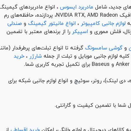
های جدید، شامل
مادربرد ایسوس
، انواع مادربردهای گیمینگ
برندهای مطرح ام اس آی و گیگابیت. خرید کارت‌های گرافیک NVIDIA RTX, AMD Radeon، پردازنده‌، حافظه‌های رم
لوازم جانبی کامپیوتر
،
انواع مانیتور گیمینگ
و
صندلی
اسپیکر
را از برندهای معتبر با تضمین
و
گوشی سامسونگ
گرفته تا انواع تبلت‌های پرطرفدار (مانن
ه لوازم جانبی موبایل و تبلت از جمله
شارژر
،
خرید
م (ADSL، فیبر نوری، همراه، دی لینک)، روتر، سوئیچ و انواع لوازم جانبی شبکه برای
 کالاهای دیجیتال و لوازم خانگی، امکان
خرید اقساطی
از