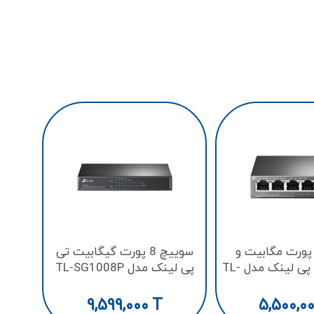
وییچ 5 پورت مگابیت و
سوييچ 8 پورت گيگابيت تی
دسکتاپ تی پی لینک مدل TL-
پی لینک مدل TL-SG1008P
SF100
9,599,000
T
5,500,0