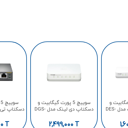
ورت مگابیت و
سوییچ 5 پورت گیگابیت و
س
دسکتاپ دی لینک مدل DES-
دسکتاپ دی لینک مدل DGS-
5P
1005A/E
00
T
2,499,000
T
1,6