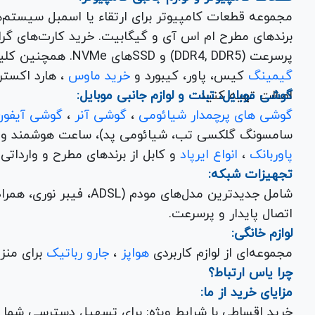
مجموعه قطعات کامپیوتر برای ارتقاء یا اسمبل سیستم‌
پرسرعت (DDR4, DDR5) و SSDهای NVMe. همچنین کلیه
گیمینگ
کیس، پاور، کیبورد و
خرید ماوس
، هارد اکسترنال، فلش مموری و
اصالت تهیه کنید.
گوشی موبایل، تبلت و لوازم جانبی موبایل:
گوشی های پرچمدار شیائومی
،
گوشی آنر
،
گوشی آیفون
سامسونگ گلکسی تب، شیائومی پد)، ساعت هوشمند و کلی
پاوربانک
،
انواع ایرپاد
و کابل از برندهای مطرح و وارداتی Anker و Baseus برای تکمیل تجربه کاربری شما.
تجهیزات شبکه:
شامل جدیدترین مدل‌های مود
اتصال پایدار و پرسرعت.
لوازم خانگی:
مجموعه‌ای از لوازم کاربردی
هواپز
،
جارو رباتیک
برای منزل شما با تضمین کیفیت و گارانتی.
چرا یاس ارتباط؟
مزایای خرید از ما:
خرید اقساطی با شرایط ویژه: برای تسهیل دسترسی شما به