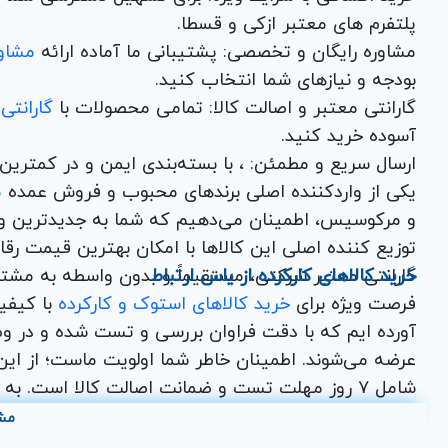
پلتفرم های معتبر ازکی و قسطا.
مشاوره رایگان و تخصصی: پشتیبانی ما آماده ارائه
مشاور
بودجه و نیازهای شما انتخاب کنید.
گارانتی معتبر و اصالت کالا: تمامی محصولات با
گارانتی
آسوده خرید کنید.
ارسال سریع و مطمئن: ، با بسته‌بندی ایم
یکی از واردکننده اصلی برندهای محبوب و فروش عمده
م
و مرکوسیس، اطمینان می‌دهیم که شما به جدیدترین و
توزیع کننده اصلی این کال
خرید کالاهای کارکرده از یاس ارتباط
گارانتی معتبر شرکتی، مستقیماً و بدون واسطه به مشت
فرصت ویژه برای
خرید کالاهای استوک و کارکرده
با کیف
آورده ایم که با دقت فراوان بررسی و تست شده و در وض
عرضه می‌شوند. اطمینان خاطر شما اولویت ماست؛ از این ر
اختصاصی یاس ارتباط برای شما در نظر گرفته شده است
مش
از جمله
تجهیزات ماینینگ
نو کارکرده، مانیتور کارکرده،