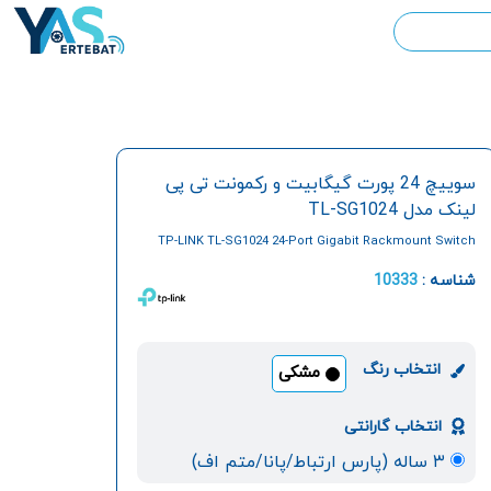
سوييچ 24 پورت گيگابيت و رکمونت تی پی
لینک مدل TL-SG1024
TP-LINK TL-SG1024 24-Port Gigabit Rackmount Switch
شناسه :
10333
انتخاب رنگ
مشکی
انتخاب گارانتی
۳ ساله (پارس ارتباط/پانا/متم اف)