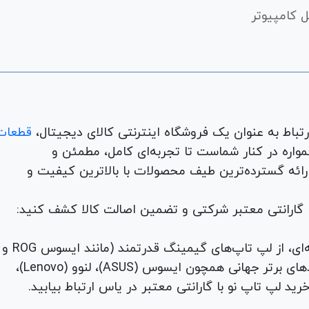
 کامپیوتر
قطعات
لوازم جانبی، لوازم خانگی، همواره در کنار شماست تا تجربه‌ای کامل، مطمئن و
 ارائه گسترده‌ترین طیف محصولات با بالاترین کیفیت و
با گارانتی معتبر شرکتی و تضمین اصالت کالا کشف کنید:
برای هر نیاز و سلیقه‌ای، از لپ تاپ‌های گیمینگ قدرتمند (مانند ایسوس ROG و
TUF) تا لپ تاپ‌های دانشجویی، اداری و مهندسی از برندهای برتر جهانی همچون ایسوس (ASUS)، لنوو (Lenovo)،