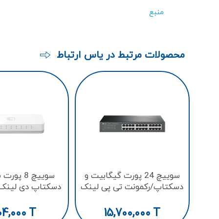
منبع
محصولات مرتبط در یاس ارتباط
سوييچ 24 پورت گيگابيت و
سوییچ 8 پ
دسکتاپ/رکمونت تی پی لینک
مدل TL-SG1024D
1008C
04,000
T
15,700,000
T