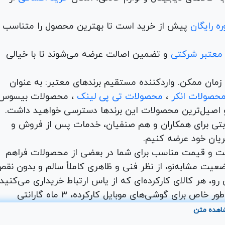
ه رایگان
پیش از خرید است تا بهترین محصول را متناسب ب
 معتبر شرکتی
و تضمین اصالت عرضه می‌شوند تا با خیالی
ن و در کمترین زمان ممکن. واردکننده مستقیم برندهای معتبر: به عنوان
حصولات انکر
،
محصولات تی پی لینک
، محصولات بیسوس
 اصیل‌ترین محصولات این برندها دسترسی خواهید داشت.
اها با امکان بهترین قیمت رقابتی برای همکاران و هم صنفیان، خدمات پس از فروش و
ریان خود عرضه کنیم.
یت و قیمت مناسب برای شما در بعضی از محصولات فراهم
عیت مشابه‌نو، از نظر فنی و ظاهری کاملاً سالم و بدون نق
و، هر کالای کارکرده‌ای که از یاس ارتباط خریداری می‌کنید،
شامل ۷ روز مهلت تست و ضمانت اصالت کالا است. به طور خاص برای گوشی‌های موبایل کارکرده، ۳ ماه گارانتی
. شما می‌توانید طیف وسیعی از محصولات دیجیتال کارکرده
اهده متن
18,800,000
توم
 لپ تاپ کارکرده،مینی کیس و آل این وان کارکرده را با