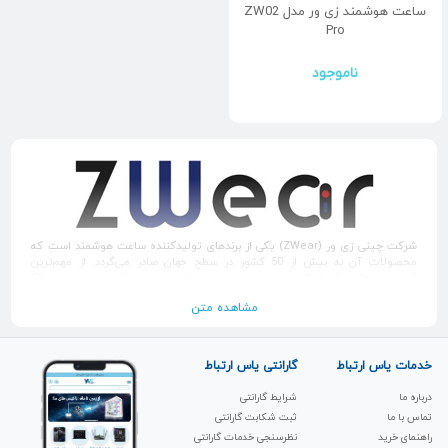
ساعت هوشمند زی ور مدل ZW02
Pro
ناموجود
شرکت چینی زی ور (ZWear) یکی از برندهای تولید‌‌کننده ساعت هوشمند است که
محصولات آن به بیش از 50 کشور در سطح جهان صادر می‌گردد. از مهم‌ترین
گواهینامه‌هایی که شرکت زی‌ور در طول این سال‌ها بدست آورد می‌توان به CE،
RoHS، REACH، FCC، UKCA، BIS و KC اشاره کرد.
مشاهده متن
مدیران این به برند به طور مداوم به مسائل مهمی نظیر خلق ارزش و افزایش کیفیت
محصولات اهمیت می‌دهند و با استفاده از جدیدترین فناوری‌های موجود در بازار به
دنبال تولید بهتری گجت‌های پوشیدنی نظیر ساعت هوشمند می‌باشند. در کنار این
خدمات یاس ارتباط
گارانتی یاس ارتباط
موارد سرمایه گذاری مدام و وسیع این برند، هسته اصلی و مهم‌ترین دلیل پیشرفته
آنها در برنامه‌های بلند مدتشان می‌باشد.
درباره ما
شرایط گارانتی
تماس با ما
ثبت شکابت‌ گارانتی
راهنمای خرید
نظرسنجی خدمات گارانتی