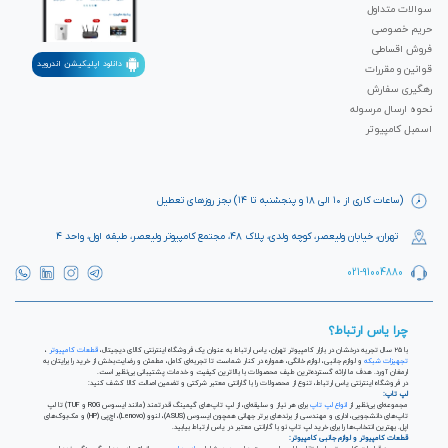
سوالات متداول
حریم خصوصی
فروش اقساطی
دانلود اپلیکیشن اندروید
قوانین و مقررات
رهگیری سفارش
نحوه ارسال مرسوله
اسمبل کامپیوتر
(ساعات کاری از ۱۰ الی ۱۸ و پنجشنبه تا ۱۴) بجز روزهای تعطیل
تهران، خیابان ولیعصر، کوچه ولدی، پلاک ۴۸، مجتمع کامپیوتر ولیعصر، طبقه اول، واحد ۴
021-91004880
چرا یاس ارتباط؟
با ۲۵ سال تجربه درخشان در بازار کامپیوتر تهران، یاس ارتباط به عنوان یک فروشگاه اینترنتی کالای دیجیتال،
قطعات کامپیوتر
،
تجهیزات شبکه
و لوازم جانبی، لوازم خانگی، همواره در کنار شماست تا تجربه‌ای کامل، مطمئن و رضایت‌بخش از خرید را برایتان به
ارمغان آورد. هدف ما ارائه گسترده‌ترین طیف محصولات با بالاترین کیفیت و خدمات پشتیبانی بی‌نظیر است.
در فروشگاه اینترنتی یاس ارتباط، تنوع از محصولات را با گارانتی معتبر شرکتی و تضمین اصالت کالا کشف کنید:
لپ تاپ:
مجموعه‌ای بی‌نظیر از
انواع لپ تاپ
برای هر نیاز و سلیقه‌ای، از لپ تاپ‌های گیمینگ قدرتمند (مانند ایسوس ROG و TUF) تا لپ
تاپ‌های دانشجویی، اداری و مهندسی از برندهای برتر جهانی همچون ایسوس (ASUS)، لنوو (Lenovo)، اچ‌پی (HP) و مک‌بوک‌های
اپل. بهترین انتخاب‌ها را برای خرید لپ تاپ نو با گارانتی معتبر در یاس ارتباط بیابید.
قطعات کامپیوتر و لوازم جانبی کامپیوتر: