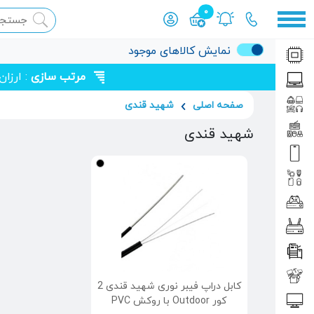
0
محصول افزوده شده به سبد
نمایش کالاهای موجود
مرتب سازی
: ارزا
صفحه اصلی
شهید قندی
شهید قندی
کابل دراپ فیبر نوری شهید قندی 2
کور Outdoor با روکش PVC