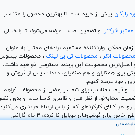
ه رایگان
پیش از خرید است تا بهترین محصول را متناسب ب
 معتبر شرکتی
و تضمین اصالت عرضه می‌شوند تا با خیالی
ن و در کمترین زمان ممکن. واردکننده مستقیم برندهای معتبر: به عنوان
حصولات انکر
،
محصولات تی پی لینک
، محصولات بیسوس
 اصیل‌ترین محصولات این برندها دسترسی خواهید داشت.
اها با امکان بهترین قیمت رقابتی برای همکاران و هم صنفیان، خدمات پس از فروش و
ریان خود عرضه کنیم.
یت و قیمت مناسب برای شما در بعضی از محصولات فراهم
عیت مشابه‌نو، از نظر فنی و ظاهری کاملاً سالم و بدون نق
و، هر کالای کارکرده‌ای که از یاس ارتباط خریداری می‌کنید،
شامل ۷ روز مهلت تست و ضمانت اصالت کالا است. به طور خاص برای گوشی‌های موبایل کارکرده، ۳ ماه گارانتی
. شما می‌توانید طیف وسیعی از محصولات دیجیتال کارکرده
اهده متن
 لپ تاپ کارکرده،مینی کیس و آل این وان کارکرده را با