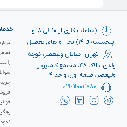
خدمات
(ساعات کاری از ۱۰ الی ۱۸ و
پنجشنبه تا ۱۴) بجز روزهای تعطیل
درباره
تماس 
تهران، خیابان ولیعصر، کوچه
راهنم
ولدی، پلاک ۴۸، مجتمع کامپیوتر
سوالا
ولیعصر، طبقه اول، واحد ۴
حریم
021-91004880
فروش
قوانی
رهگی
نحوه 