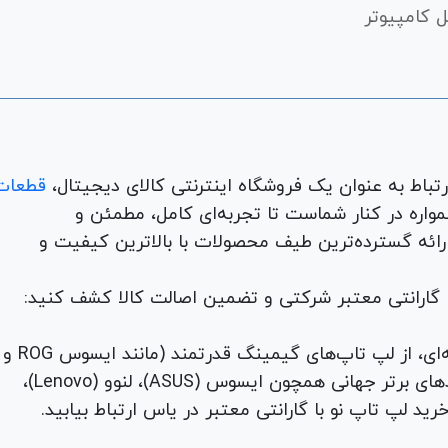
 کامپیوتر
قطعات
لوازم جانبی، لوازم خانگی، همواره در کنار شماست تا تجربه‌ای کامل، مطمئن و
 ارائه گسترده‌ترین طیف محصولات با بالاترین کیفیت و
با گارانتی معتبر شرکتی و تضمین اصالت کالا کشف کنید:
برای هر نیاز و سلیقه‌ای، از لپ تاپ‌های گیمینگ قدرتمند (مانند ایسوس ROG و
TUF) تا لپ تاپ‌های دانشجویی، اداری و مهندسی از برندهای برتر جهانی همچون ایسوس (ASUS)، لنوو (Lenovo)،