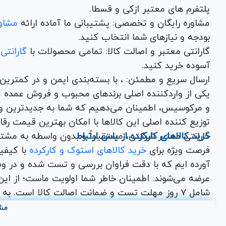
پلتفرم های معتبر ازکی و قسطا.
مشاوره رایگان و تخصصی: پشتیبانی ما آماده ارائه
مشاور
بودجه و نیازهای شما انتخاب کنید.
گارانتی معتبر و اصالت کالا: تمامی محصولات با
گارانتی
آسوده خرید کنید.
ارسال سریع و مطمئن: ، با بسته‌بندی ایم
یکی از واردکننده اصلی برندهای محبوب و فروش عمده
م
و مرکوسیس، اطمینان می‌دهیم که شما به جدیدترین و
توزیع کننده اصلی این کال
خرید کالاهای کارکرده از یاس ارتباط
گارانتی معتبر شرکتی، مستقیماً و بدون واسطه به مشت
فرصت ویژه برای
خرید کالاهای استوک و کارکرده
با کیف
آورده ایم که با دقت فراوان بررسی و تست شده و در وض
عرضه می‌شوند. اطمینان خاطر شما اولویت ماست؛ از این ر
اختصاصی یاس ارتباط برای شما در نظر گرفته شده است
مش
از جمله
تجهیزات ماینینگ
نو کارکرده، مانیتور کارکرده،