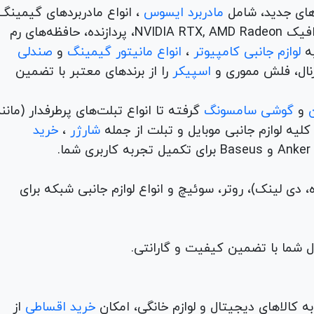
های جدید، شامل
مادربرد ایسوس
، انواع مادربردهای گیمینگ
برندهای مطرح ام اس آی و گیگابیت. خرید کارت‌های گرافیک NVIDIA RTX, AMD Radeon، پردازنده‌، حافظه‌های رم
لوازم جانبی کامپیوتر
،
انواع مانیتور گیمینگ
و
صندلی
اسپیکر
را از برندهای معتبر با تضمین
و
گوشی سامسونگ
گرفته تا انواع تبلت‌های پرطرفدار (مانن
ه لوازم جانبی موبایل و تبلت از جمله
شارژر
،
خرید
م (ADSL، فیبر نوری، همراه، دی لینک)، روتر، سوئیچ و انواع لوازم جانبی شبکه برای
 کالاهای دیجیتال و لوازم خانگی، امکان
خرید اقساطی
از