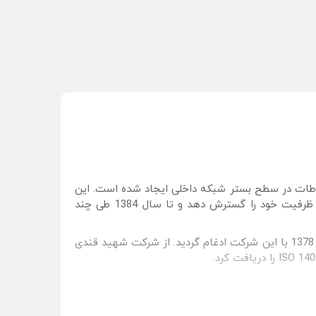
ی، توسعه ارتباطات در سطح بستر شبکه داخلی ایجاد شده است. این
شرکت تحت پوشش وزارت پست و تلگراف در شهر یزد ایجاد شد و در سال 1369 با تولید کابل‌های مخابراتی مسی توانست ظرفیت خود را گسترش دهد و تا سال 1384 طی چند
شبکه 1368 شبکه فیبر نوری و سلول خورشیدی با هدف تولید فیبر نوری و پنل‌های خورشیدی در تهران راه‌اندازی شد و در سال 1378 با این شرکت ادغام گردید. از شرکت شهید قندی