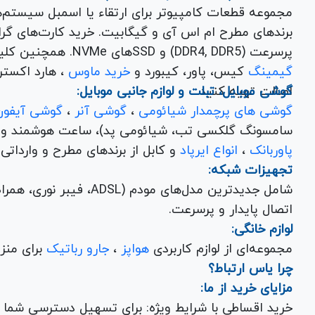
مجموعه قطعات کامپیوتر برای ارتقاء یا اسمبل سیستم‌
پرسرعت (DDR4, DDR5) و SSDهای NVMe. همچنین کلیه
گیمینگ
کیس، پاور، کیبورد و
خرید ماوس
، هارد اکسترنال، فلش مموری و
اصالت تهیه کنید.
گوشی موبایل، تبلت و لوازم جانبی موبایل:
گوشی های پرچمدار شیائومی
،
گوشی آنر
،
گوشی آیفون
سامسونگ گلکسی تب، شیائومی پد)، ساعت هوشمند و کلی
پاوربانک
،
انواع ایرپاد
و کابل از برندهای مطرح و وارداتی Anker و Baseus برای تکمیل تجربه کاربری شما.
تجهیزات شبکه:
شامل جدیدترین مدل‌های مود
اتصال پایدار و پرسرعت.
لوازم خانگی:
مجموعه‌ای از لوازم کاربردی
هواپز
،
جارو رباتیک
برای منزل شما با تضمین کیفیت و گارانتی.
چرا یاس ارتباط؟
مزایای خرید از ما:
خرید اقساطی با شرایط ویژه: برای تسهیل دسترسی شما به