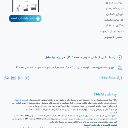
سوالات متداول
حریم خصوصی
فروش اقساطی
دانلود اپلیکیشن اندروید
قوانین و مقررات
رهگیری سفارش
نحوه ارسال مرسوله
اسمبل کامپیوتر
(ساعات کاری از ۱۰ الی ۱۸ و پنجشنبه تا ۱۴) بجز روزهای تعطیل
تهران، خیابان ولیعصر، کوچه ولدی، پلاک ۴۸، مجتمع کامپیوتر ولیعصر، طبقه اول، واحد ۴
021-91004880
چرا یاس ارتباط؟
با ۲۵ سال تجربه درخشان در بازار کامپیوتر تهران، یاس ارتباط به عنوان یک فروشگاه اینترنتی کالای دیجیتال،
قطعات کامپیوتر
،
تجهیزات شبکه
و لوازم جانبی، لوازم خانگی، همواره در کنار شماست تا تجربه‌ای کامل، مطمئن و رضایت‌بخش از خرید را برایتان به
ارمغان آورد. هدف ما ارائه گسترده‌ترین طیف محصولات با بالاترین کیفیت و خدمات پشتیبانی بی‌نظیر است.
در فروشگاه اینترنتی یاس ارتباط، تنوع از محصولات را با گارانتی معتبر شرکتی و تضمین اصالت کالا کشف کنید:
لپ تاپ:
مجموعه‌ای بی‌نظیر از
انواع لپ تاپ
برای هر نیاز و سلیقه‌ای، از لپ تاپ‌های گیمینگ قدرتمند (مانند ایسوس ROG و TUF) تا لپ
تاپ‌های دانشجویی، اداری و مهندسی از برندهای برتر جهانی همچون ایسوس (ASUS)، لنوو (Lenovo)، اچ‌پی (HP) و مک‌بوک‌های
اپل. بهترین انتخاب‌ها را برای خرید لپ تاپ نو با گارانتی معتبر در یاس ارتباط بیابید.
قطعات کامپیوتر و لوازم جانبی کامپیوتر: