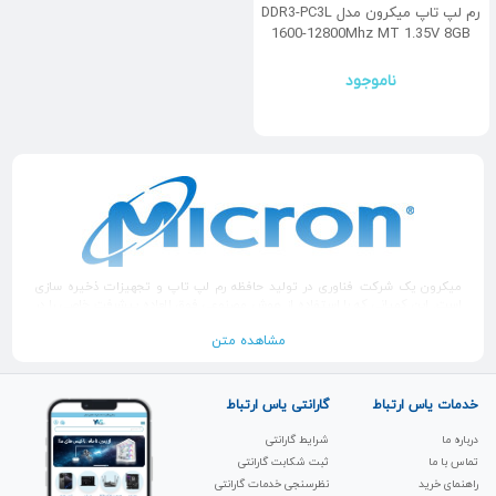
رم لپ تاپ میکرون مدل DDR3-PC3L
1600-12800Mhz MT 1.35V 8GB
ناموجود
میکرون یک شرکت فناوری در تولید حافظه رم لپ تاپ و تجهیزات ذخیره سازی
است. این کمپانی که با استفاده از هوش مصنوعی فوق العاده پیشرفت خاصی را در
عرصه تکنولوژی به ارمغان آورده که با بیش از 40 سال سابقه طرفداران بسیاری را برای
خود پیدا کرده است.
مشاهده متن
خدمات یاس ارتباط
گارانتی یاس ارتباط
درباره ما
شرایط گارانتی
تماس با ما
ثبت شکابت‌ گارانتی
راهنمای خرید
نظرسنجی خدمات گارانتی