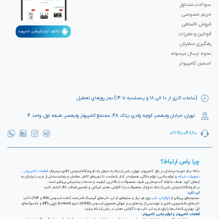
صادر شدن است. همچنین آنها در بریتانیا، ایالات متحده، ترکیه، نروژ، روسیه،
سوالات متداول
سوییس و ... شعباتی دارند. حفظ ارزش و اعتبار مشتری‌ها یک فرایند درست و منطقی
حریم خصوصی
نزد مدیران آنرنایت است.
فروش اقساطی
دانلود اپلیکیشن اندروید
قوانین و مقررات
رهگیری سفارش
نحوه ارسال مرسوله
اسمبل کامپیوتر
(ساعات کاری از ۱۰ الی ۱۸ و پنجشنبه تا ۱۴) بجز روزهای تعطیل
تهران، خیابان ولیعصر، کوچه ولدی، پلاک ۴۸، مجتمع کامپیوتر ولیعصر، طبقه اول، واحد ۴
021-91004880
چرا یاس ارتباط؟
با ۲۵ سال تجربه درخشان در بازار کامپیوتر تهران، یاس ارتباط به عنوان یک فروشگاه اینترنتی کالای دیجیتال،
قطعات کامپیوتر
،
تجهیزات شبکه
و لوازم جانبی، لوازم خانگی، همواره در کنار شماست تا تجربه‌ای کامل، مطمئن و رضایت‌بخش از خرید را برایتان به
ارمغان آورد. هدف ما ارائه گسترده‌ترین طیف محصولات با بالاترین کیفیت و خدمات پشتیبانی بی‌نظیر است.
در فروشگاه اینترنتی یاس ارتباط، تنوع از محصولات را با گارانتی معتبر شرکتی و تضمین اصالت کالا کشف کنید:
لپ تاپ:
مجموعه‌ای بی‌نظیر از
انواع لپ تاپ
برای هر نیاز و سلیقه‌ای، از لپ تاپ‌های گیمینگ قدرتمند (مانند ایسوس ROG و TUF) تا لپ
تاپ‌های دانشجویی، اداری و مهندسی از برندهای برتر جهانی همچون ایسوس (ASUS)، لنوو (Lenovo)، اچ‌پی (HP) و مک‌بوک‌های
اپل. بهترین انتخاب‌ها را برای خرید لپ تاپ نو با گارانتی معتبر در یاس ارتباط بیابید.
قطعات کامپیوتر و لوازم جانبی کامپیوتر: