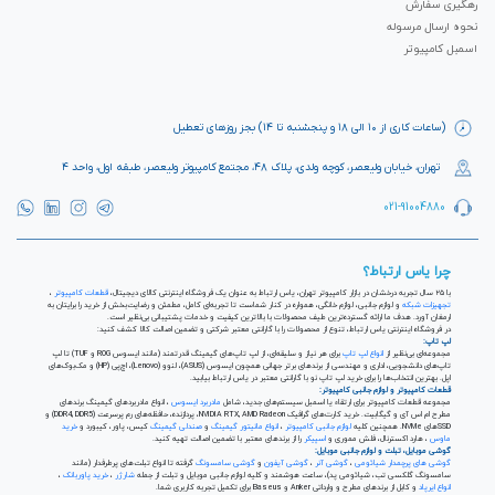
رهگیری سفارش
نحوه ارسال مرسوله
اسمبل کامپیوتر
(ساعات کاری از ۱۰ الی ۱۸ و پنجشنبه تا ۱۴) بجز روزهای تعطیل
تهران، خیابان ولیعصر، کوچه ولدی، پلاک ۴۸، مجتمع کامپیوتر ولیعصر، طبقه اول، واحد ۴
021-91004880
چرا یاس ارتباط؟
با ۲۵ سال تجربه درخشان در بازار کامپیوتر تهران، یاس ارتباط به عنوان یک فروشگاه اینترنتی کالای دیجیتال،
قطعات کامپیوتر
،
تجهیزات شبکه
و لوازم جانبی، لوازم خانگی، همواره در کنار شماست تا تجربه‌ای کامل، مطمئن و رضایت‌بخش از خرید را برایتان به
ارمغان آورد. هدف ما ارائه گسترده‌ترین طیف محصولات با بالاترین کیفیت و خدمات پشتیبانی بی‌نظیر است.
در فروشگاه اینترنتی یاس ارتباط، تنوع از محصولات را با گارانتی معتبر شرکتی و تضمین اصالت کالا کشف کنید:
لپ تاپ:
مجموعه‌ای بی‌نظیر از
انواع لپ تاپ
برای هر نیاز و سلیقه‌ای، از لپ تاپ‌های گیمینگ قدرتمند (مانند ایسوس ROG و TUF) تا لپ
تاپ‌های دانشجویی، اداری و مهندسی از برندهای برتر جهانی همچون ایسوس (ASUS)، لنوو (Lenovo)، اچ‌پی (HP) و مک‌بوک‌های
اپل. بهترین انتخاب‌ها را برای خرید لپ تاپ نو با گارانتی معتبر در یاس ارتباط بیابید.
قطعات کامپیوتر و لوازم جانبی کامپیوتر:
مجموعه قطعات کامپیوتر برای ارتقاء یا اسمبل سیستم‌های جدید، شامل
مادربرد ایسوس
، انواع مادربردهای گیمینگ برندهای
مطرح ام اس آی و گیگابیت. خرید کارت‌های گرافیک NVIDIA RTX, AMD Radeon، پردازنده‌، حافظه‌های رم پرسرعت (DDR4, DDR5) و
SSDهای NVMe. همچنین کلیه
لوازم جانبی کامپیوتر
،
انواع مانیتور گیمینگ
و
صندلی گیمینگ
کیس، پاور، کیبورد و
خرید
ماوس
، هارد اکسترنال، فلش مموری و
اسپیکر
را از برندهای معتبر با تضمین اصالت تهیه کنید.
گوشی موبایل، تبلت و لوازم جانبی موبایل:
گوشی های پرچمدار شیائومی
،
گوشی آنر
،
گوشی آیفون
و
گوشی سامسونگ
گرفته تا انواع تبلت‌های پرطرفدار (مانند
سامسونگ گلکسی تب، شیائومی پد)، ساعت هوشمند و کلیه لوازم جانبی موبایل و تبلت از جمله
شارژر
،
خرید پاوربانک
،
انواع ایرپاد
و کابل از برندهای مطرح و وارداتی Anker و Baseus برای تکمیل تجربه کاربری شما.