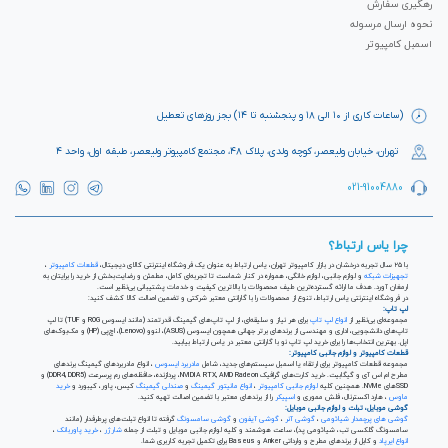
رهگیری سفارش
در راس کار آنها قرار دارد عبارت است از : تجربه کاربری لذت بخش، طراحی محصولات
حرفه ای و جذاب، ارائه راه حل های نوآورانه و عملکرد بهینه
نحوه ارسال مرسوله
اسمبل کامپیوتر
(ساعات کاری از ۱۰ الی ۱۸ و پنجشنبه تا ۱۴) بجز روزهای تعطیل
تهران، خیابان ولیعصر، کوچه ولدی، پلاک ۴۸، مجتمع کامپیوتر ولیعصر، طبقه اول، واحد ۴
021-91004880
چرا یاس ارتباط؟
با ۲۵ سال تجربه درخشان در بازار کامپیوتر تهران، یاس ارتباط به عنوان یک فروشگاه اینترنتی کالای دیجیتال،
قطعات کامپیوتر
،
تجهیزات شبکه
و لوازم جانبی، لوازم خانگی، همواره در کنار شماست تا تجربه‌ای کامل، مطمئن و رضایت‌بخش از خرید را برایتان به
ارمغان آورد. هدف ما ارائه گسترده‌ترین طیف محصولات با بالاترین کیفیت و خدمات پشتیبانی بی‌نظیر است.
در فروشگاه اینترنتی یاس ارتباط، تنوع از محصولات را با گارانتی معتبر شرکتی و تضمین اصالت کالا کشف کنید:
لپ تاپ:
مجموعه‌ای بی‌نظیر از
انواع لپ تاپ
برای هر نیاز و سلیقه‌ای، از لپ تاپ‌های گیمینگ قدرتمند (مانند ایسوس ROG و TUF) تا لپ
تاپ‌های دانشجویی، اداری و مهندسی از برندهای برتر جهانی همچون ایسوس (ASUS)، لنوو (Lenovo)، اچ‌پی (HP) و مک‌بوک‌های
اپل. بهترین انتخاب‌ها را برای خرید لپ تاپ نو با گارانتی معتبر در یاس ارتباط بیابید.
قطعات کامپیوتر و لوازم جانبی کامپیوتر:
مجموعه قطعات کامپیوتر برای ارتقاء یا اسمبل سیستم‌های جدید، شامل
مادربرد ایسوس
، انواع مادربردهای گیمینگ برندهای
مطرح ام اس آی و گیگابیت. خرید کارت‌های گرافیک NVIDIA RTX, AMD Radeon، پردازنده‌، حافظه‌های رم پرسرعت (DDR4, DDR5) و
SSDهای NVMe. همچنین کلیه
لوازم جانبی کامپیوتر
،
انواع مانیتور گیمینگ
و
صندلی گیمینگ
کیس، پاور، کیبورد و
خرید
ماوس
، هارد اکسترنال، فلش مموری و
اسپیکر
را از برندهای معتبر با تضمین اصالت تهیه کنید.
گوشی موبایل، تبلت و لوازم جانبی موبایل:
گوشی های پرچمدار شیائومی
،
گوشی آنر
،
گوشی آیفون
و
گوشی سامسونگ
گرفته تا انواع تبلت‌های پرطرفدار (مانند
سامسونگ گلکسی تب، شیائومی پد)، ساعت هوشمند و کلیه لوازم جانبی موبایل و تبلت از جمله
شارژر
،
خرید پاوربانک
،
انواع ایرپاد
و کابل از برندهای مطرح و وارداتی Anker و Baseus برای تکمیل تجربه کاربری شما.