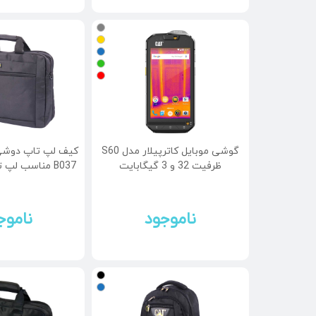
گوشی موبایل کاترپیلار مدل S60
کیف لپ تاپ دوشی 
ظرفیت 32 و 3 گیگابایت
B037 مناسب لپ تاپ 15.6 اینچی
ناموجود
ناموج