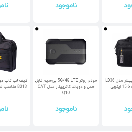
ود
ناموجود
نام
کیف لپ تاپ کاترپیلار مدل LB36
مودم روتر 5G/4G LTE بی‌سیم قابل
کیف لپ تاپ دوش
ی
حمل و دوباند کاترپیلار مدل CAT
B013 مناسب لپ تاپ 15.6 اینچی
Q10
ود
ناموجود
نام