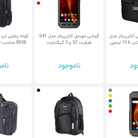
کاترپیلار مدل
گوشی موبایل کاترپیلار مدل S41
کوله پشتی لپ ت
ظرفیت 32 و 3 گیگابایت
B038 مناسب لپ تاپ 17 اینچی
ود
ناموجود
نام