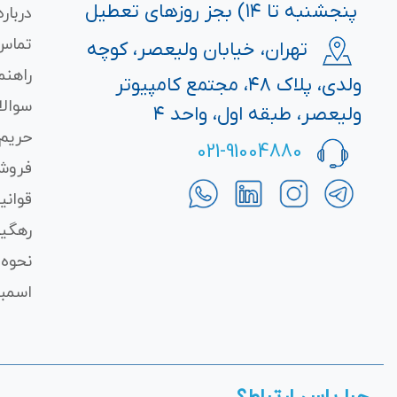
پنجشنبه تا ۱۴) بجز روزهای تعطیل
درباره
تماس 
تهران، خیابان ولیعصر، کوچه
راهنم
ولدی، پلاک ۴۸، مجتمع کامپیوتر
سوالا
ولیعصر، طبقه اول، واحد ۴
حریم
021-91004880
فروش
قوانی
رهگی
نحوه 
اسمبل