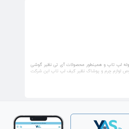
ه تولید لوازم چرم نظیر کیف و کوله لپ تاپ و همینطور محصولات آی تی نظیر گوشی
 لوگو CAT بوده که در قالب محصولات آن به خصوص لوازم چرم و پوشاک نظیر کیف لپ تاپ این شرکت