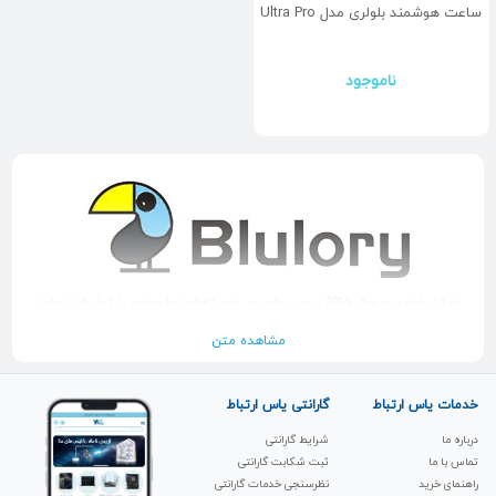
ساعت هوشمند بلولری مدل Ultra Pro
ناموجود
شرکت بلولری در سال 2019 در چین تاسیس شد که نام تجاری خود را از شرکت تجارت
الکترونیک شنژن بوشا گرفته است. شرکت بوشا که خود در سال 2010 دایر شد، در
تولید و توسعه دستگاه‌های هوشمند متخصص است و مقر اصلی آن نیز در شنژن
مشاهده متن
واقع شده است و 10 شعبه بزرگ آن در دبی، میامی، بوگوتا، سائوپائولو و پاراگونه و
... وجود دارد.
تسلط بزرگ این محصولات در بازار منجر به درک دقیق نیازمندی کاربران و مشتریان
خدمات یاس ارتباط
گارانتی یاس ارتباط
گردیده و همین امر به تولید بیش از ده‌ ها محصول دیجیتال حرفه ای و هوشمند
شده است.
درباره ما
شرایط گارانتی
تماس با ما
ثبت شکابت‌ گارانتی
تولید کننده برچسته ساعت هوشمند
راهنمای خرید
نظرسنجی خدمات گارانتی
بلولوری (Blulory) یکی از شرکت‌های برجسته در تولید دستگاه‌های الکترونیک نظیر