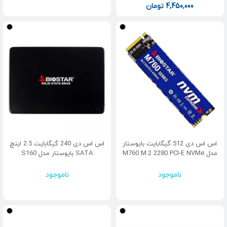
4,450,000
تومان
اس اس دی 512 گیگابایت بایوستار
اس اس دی 240 گیگابایت 2.5 اینچ
مدل M760 M.2 2280 PCI-E NVMe
SATA بایوستار مدل S160
ناموجود
ناموجود