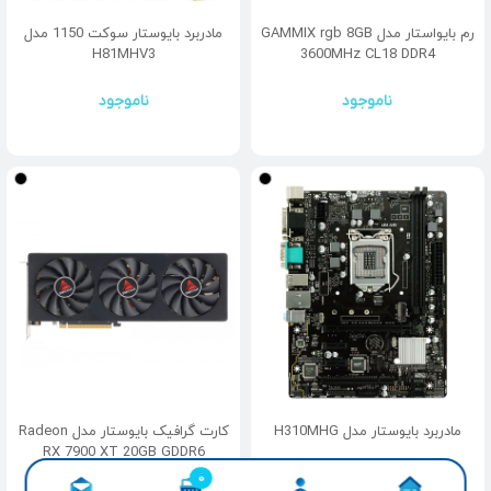
رم بایواستار مدل GAMMIX rgb 8GB
مادربرد بایوستار سوکت 1150 مدل
H81MHV3
3600MHz CL18 DDR4
ناموجود
ناموجود
مادربرد بایوستار مدل H310MHG
کارت گرافیک بایوستار مدل Radeon
RX 7900 XT 20GB GDDR6
0
محصول افزوده شده به سبد