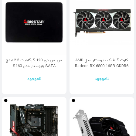
کارت گرافیک بایوستار مدل AMD
اس اس دی 120 گیگابایت 2.5 اینچ
Radeon RX 6800 16GB GDDR6
SATA بایوستار مدل S160
ناموجود
ناموجود