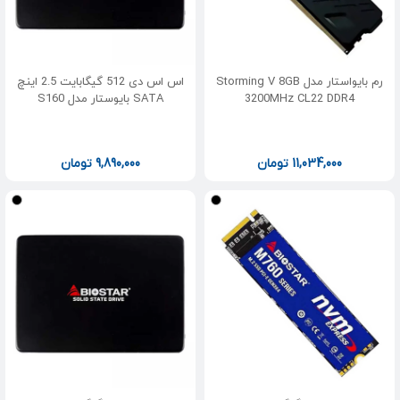
رم بایواستار مدل Storming V 8GB
اس اس دی 512 گیگابایت 2.5 اینچ
3200MHz CL22 DDR4
SATA بایوستار مدل S160
11,034,000
تومان
9,890,000
تومان